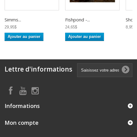
Simms...
Fishpond -...
Shor -
29,95$
24,65$
8,95$
Ajouter au panier
Ajouter au panier
Lettre d'informations
Informations
Mon compte