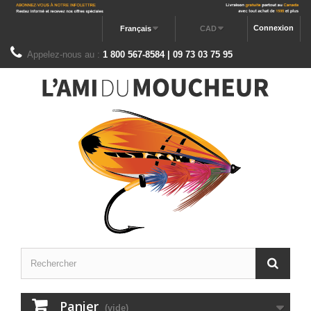
Connexion
Français
CAD
Appelez-nous au :
1 800 567-8584 | 09 73 03 75 95
Panier
(vide)