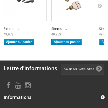
Simms -...
Simms -...
Simms
49,95$
49,95$
49,95
Ajouter au panier
Ajouter au panier
Ajou
Lettre d'informations
Informations