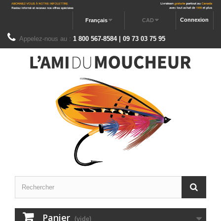
Connexion
Français
CAD
Appelez-nous au :
1 800 567-8584 | 09 73 03 75 95
Panier
(vide)