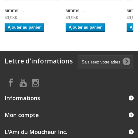
Simms -...
Simms -...
Simms
49,95$
49,95$
49,95
Ajouter au panier
Ajouter au panier
Ajou
Lettre d'informations
Informations
Mon compte
L'Ami du Moucheur Inc.