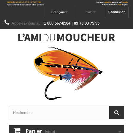
Connexion
Français
CAD
Appelez-nous au :
1 800 567-8584 | 09 73 03 75 95
Panier
(vide)