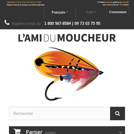
Connexion
Français
CAD
Appelez-nous au :
1 800 567-8584 | 09 73 03 75 95
Panier
(vide)