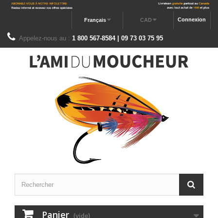
Connexion
Français
CAD
Appelez-nous au :
1 800 567-8584 | 09 73 03 75 95
Panier
(vide)