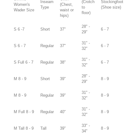
Inseam
(Crotch
Stockingfoot
Women's
(Chest,
Type
to
(Shoe size)
Wader Size
waist or
floor)
hips)
28" -
S 6 -7
Short
37"
6 - 7
29"
31" -
S 6 - 7
Regular
37"
6 - 7
32"
31" -
S Full 6 - 7
Regular
38"
6 - 7
32"
28" -
M 8 - 9
Short
39"
8 - 9
29"
31" -
M 8 - 9
Regular
39"
8 - 9
32"
31" -
M Full 8 - 9
Regular
40"
8 - 9
32"
33" -
M Tall 8 - 9
Tall
39"
8 - 9
34"