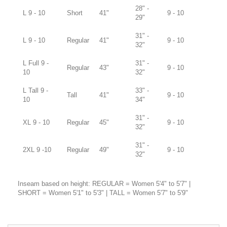
28" -
L 9 - 10
Short
41"
9 - 10
29"
31" -
L 9 - 10
Regular
41"
9 - 10
32"
L Full 9 -
31" -
Regular
43"
9 - 10
10
32"
L Tall 9 -
33" -
Tall
41"
9 - 10
10
34"
31" -
XL 9 - 10
Regular
45"
9 - 10
32"
31" -
2XL 9 -10
Regular
49"
9 - 10
32"
Inseam based on height: REGULAR = Women 5'4" to 5'7" |
SHORT = Women 5'1" to 5'3" | TALL = Women 5'7" to 5'9"