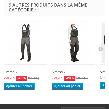
9 AUTRES PRODUITS DANS LA MÊME
CATÉGORIE :
Simms -...
Simms -...
Simms
34,95
-20%
-20%
799,96$
999,95$
799,96$
999,95$
Ajou
Ajouter au panier
Ajouter au panier