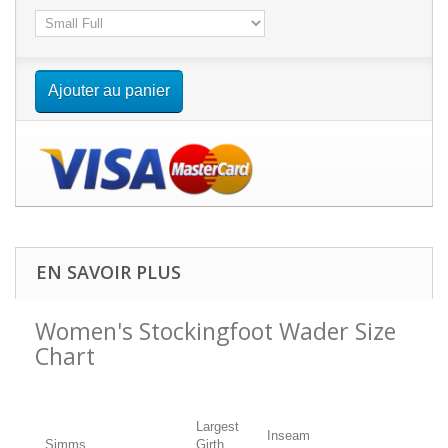
Ajouter au panier
EN SAVOIR PLUS
Women's Stockingfoot Wader Size
Chart
Largest
Inseam
Simms
Girth