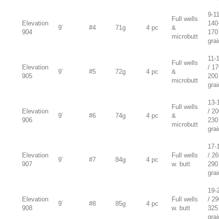
9-11
Full wells
Elevation
140
9´
#4
71g
4 pc
&
904
170
microbutt
gra
11-
Full wells
Elevation
/ 17
9´
#5
72g
4 pc
&
905
200
microbutt
gra
13-
Full wells
Elevation
/ 20
9´
#6
74g
4 pc
&
906
230
microbutt
gra
17-
Elevation
Full wells
/ 26
9´
#7
84g
4 pc
907
w. butt
290
gra
19-
Elevation
Full wells
/ 29
9´
#8
85g
4 pc
908
w. butt
325
gra