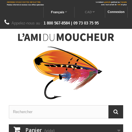
Connexion
Français
CAD
Appelez-nous au :
1 800 567-8584 | 09 73 03 75 95
Panier
(vide)