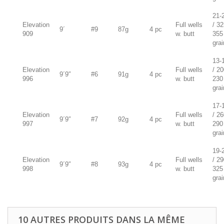
21-
Elevation
Full wells
/ 32
9´
#9
87g
4 pc
909
w. butt
355
gra
13-
Elevation
Full wells
/ 20
9´9″
#6
91g
4 pc
996
w. butt
230
gra
17-
Elevation
Full wells
/ 26
9´9″
#7
92g
4 pc
997
w. butt
290
gra
19-
Elevation
Full wells
/ 29
9´9″
#8
93g
4 pc
998
w. butt
325
gra
10 AUTRES PRODUITS DANS LA MÊME