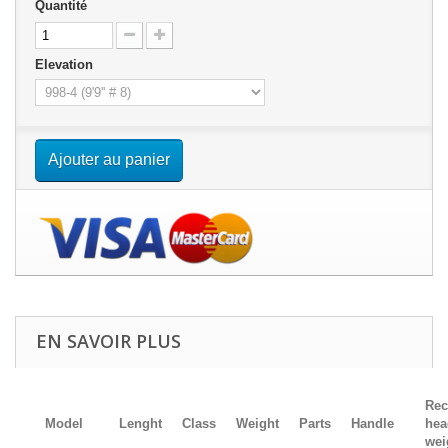
Quantité
Elevation
Ajouter au panier
EN SAVOIR PLUS
Rec
Model
Lenght
Class
Weight
Parts
Handle
hea
wei