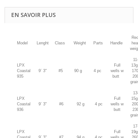
EN SAVOIR PLUS
Rec
Model
Lenght
Class
Weight
Parts
Handle
hea
weig
11
LPX
Full
13g
Coastal
9´ 3"
#5
90 g
4 pc
wells w
170
935
butt
20
grai
13
LPX
Full
15g
Coastal
9´ 3"
#6
92 g
4 pc
wells w
200
936
butt
23
grai
17
LPX
Full
19g
Coastal
9´ 3"
#7
94 g
4 pc
wells w
260