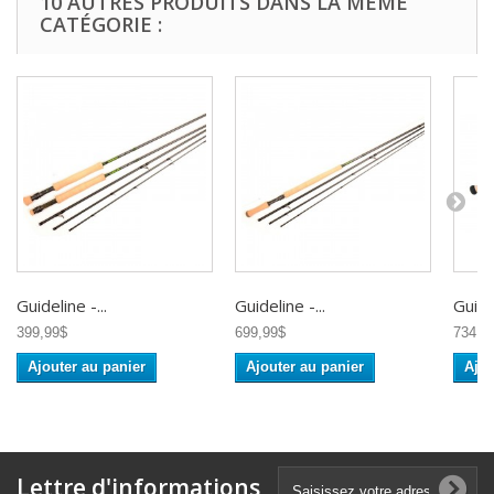
10 AUTRES PRODUITS DANS LA MÊME
CATÉGORIE :
Guideline -...
Guideline -...
Guidel
399,99$
699,99$
734,9
Ajouter au panier
Ajouter au panier
Ajou
Lettre d'informations