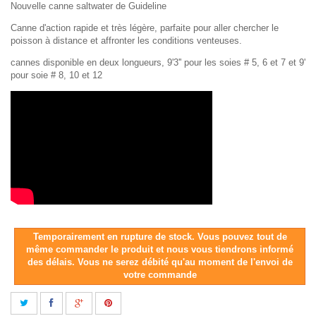
Nouvelle canne saltwater de Guideline
Canne d'action rapide et très légère, parfaite pour aller chercher le
poisson à distance et affronter les conditions venteuses.
cannes disponible en deux longueurs, 9'3'' pour les soies # 5, 6 et 7 et 9'
pour soie # 8, 10 et 12
Temporairement en rupture de stock. Vous pouvez tout de
même commander le produit et nous vous tiendrons informé
des délais. Vous ne serez débité qu'au moment de l'envoi de
votre commande