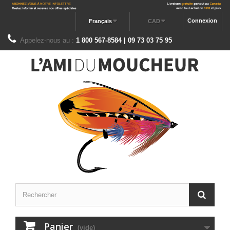
Connexion
Français
CAD
Appelez-nous au :
1 800 567-8584 | 09 73 03 75 95
Panier
(vide)