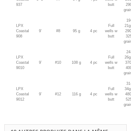
937
butt
29
grai
19
LPX
Full
21g
Coastal
9´
#8
95 g
4 pc
wells w
290
908
butt
32
grai
24
LPX
Full
26g
Coastal
9´
#10
108 g
4 pc
wells w
370
9010
butt
40
grai
31
LPX
Full
34g
Coastal
9´
#12
116 g
4 pc
wells w
480
9012
butt
52
grai