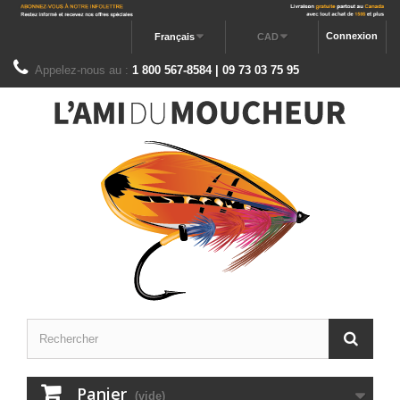
Connexion
Français
CAD
Appelez-nous au :
1 800 567-8584 | 09 73 03 75 95
Panier
(vide)