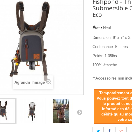
Fishpond - T
Submersible C
Eco
État :
Neuf
Dimension:
9” x 7” x 3.
Contenance: 5 Litres
Poids: 1.05lbs
100% étanche
**Accessoires non incl
Agrandir l'image
Temporairement e
Vous pouvez tout
le produit et n
informé des dél
débité qu'au mo
votre 