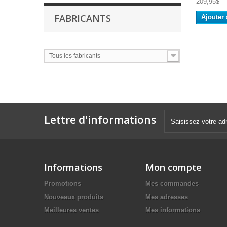
209,95$
FABRICANTS
Ajouter 
Tous les fabricants
Lettre d'informations
Informations
Mon compte
Promotions
Mes commandes
Nouveaux produits
Mes adresses
Meilleures ventes
Mes informations