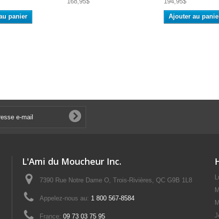
168,95$
194,95$
au panier
Ajouter au panie
L'Ami du Moucheur Inc.
L
7390 Rue Notre Dame O, Trois-Rivières, QC G9B 1L8
M
Appelez-nous au:
1 800 567-8584
M
J
France:
09 73 03 75 95