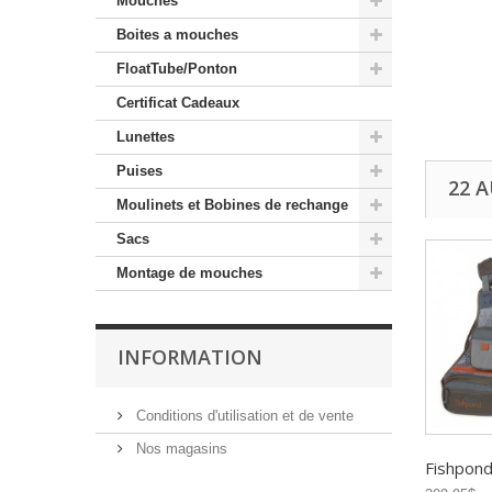
Mouches
Boites a mouches
FloatTube/Ponton
Certificat Cadeaux
Lunettes
Puises
22 
Moulinets et Bobines de rechange
Sacs
Montage de mouches
INFORMATION
Conditions d'utilisation et de vente
Nos magasins
Fishpond 