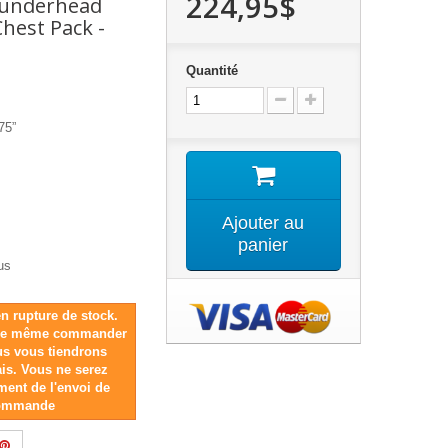
224,95$
hunderhead
hest Pack -
Quantité
75”
Ajouter au
panier
us
n rupture de stock.
 de même commander
ous vous tiendrons
ais. Vous ne serez
ment de l'envoi de
commande