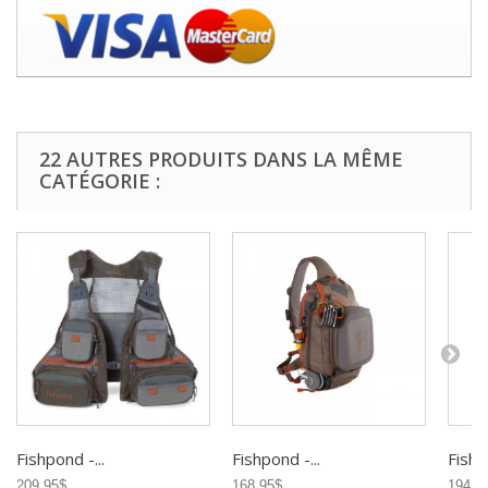
22 AUTRES PRODUITS DANS LA MÊME
CATÉGORIE :
Fishpond -...
Fishpond -...
Fishp
209,95$
168,95$
194,9