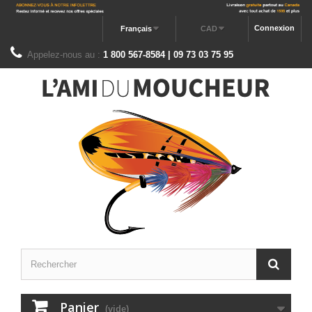
Connexion
Français
CAD
Appelez-nous au :
1 800 567-8584 | 09 73 03 75 95
Panier
(vide)