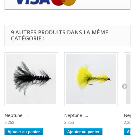
9 AUTRES PRODUITS DANS LA MÊME
CATÉGORIE :
Neptune -...
Neptune -...
Neptu
2,25$
2,25$
2,25$
Ajouter au panier
Ajouter au panier
Ajou