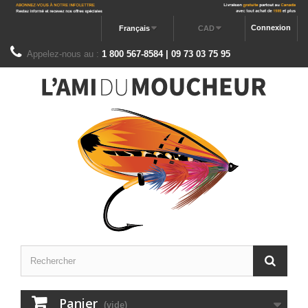
Connexion
Français
CAD
Appelez-nous au :
1 800 567-8584 | 09 73 03 75 95
Panier
(vide)