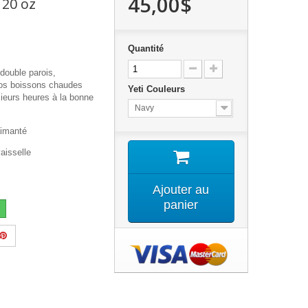
45,00$
 20 oz
Quantité
double parois,
vos boissons chaudes
Yeti Couleurs
sieurs heures à la bonne
Navy
aimanté
vaisselle
Ajouter au
panier