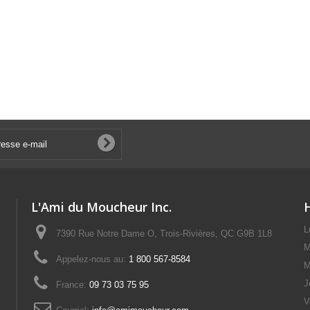
L'Ami du Moucheur Inc.
L
7390 Rue Notre Dame O, Trois-Rivières, QC G9B 1L8
M
Appelez-nous au:
1 800 567-8584
M
J
France:
09 73 03 75 95
V