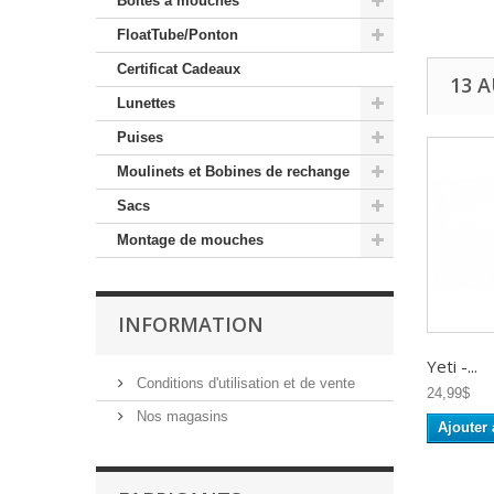
Boites a mouches
FloatTube/Ponton
Certificat Cadeaux
13 
Lunettes
Puises
Moulinets et Bobines de rechange
Sacs
Montage de mouches
INFORMATION
Yeti -...
Conditions d'utilisation et de vente
24,99$
Nos magasins
Ajouter 