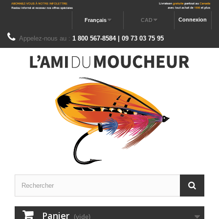
Connexion
Français
CAD
Appelez-nous au :
1 800 567-8584 | 09 73 03 75 95
Panier
(vide)