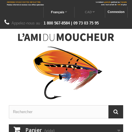
Connexion
Français
CAD
Appelez-nous au :
1 800 567-8584 | 09 73 03 75 95
Panier
(vide)