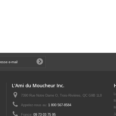
L'Ami du Moucheur Inc.
L
7390 Rue Notre Dame O, Trois-Rivières, QC G9B 1L8
M
Appelez-nous au:
1 800 567-8584
M
J
France:
09 73 03 75 95