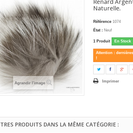
Renard Argent
Naturelle.
Référence
1074
État :
Neuf
1
Produit
En Stock
Attention : dernière
!
Imprimer
Agrandir l'image
UTRES PRODUITS DANS LA MÊME CATÉGORIE :