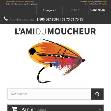
Connexion
Français
CAD
Appelez-nous au :
1 800 567-8584 | 09 73 03 75 95
Panier
(vide)