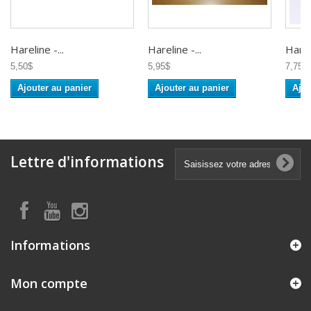
Hareline -...
Hareline -...
Hareli
5,50$
5,95$
7,75$
Ajouter au panier
Ajouter au panier
Ajou
Lettre d'informations
Informations
Mon compte