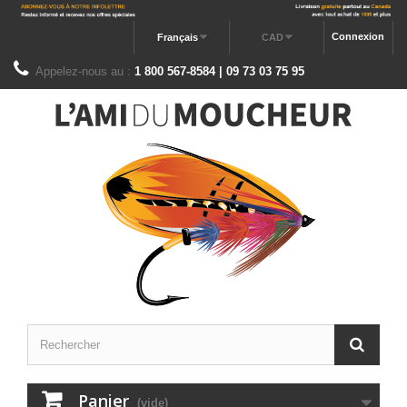
Connexion
Français
CAD
Appelez-nous au :
1 800 567-8584 | 09 73 03 75 95
Panier
(vide)