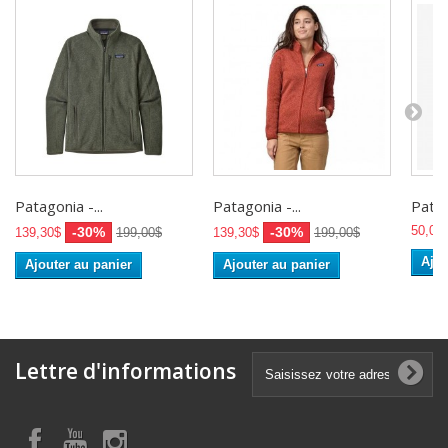
Patagonia -...
Patagonia -...
Patag
50,00
-30%
-30%
139,30$
199,00$
139,30$
199,00$
Ajou
Ajouter au panier
Ajouter au panier
Lettre d'informations