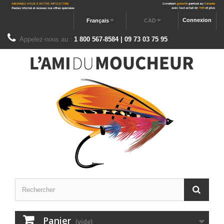
Connexion
Français
CAD
Appelez-nous au :
1 800 567-8584 | 09 73 03 75 95
Panier
(vide)