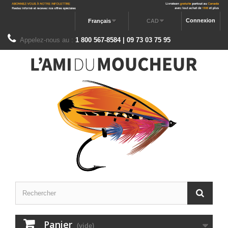
Connexion
Français
CAD
Appelez-nous au :
1 800 567-8584 | 09 73 03 75 95
Panier
(vide)