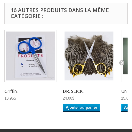
16 AUTRES PRODUITS DANS LA MÊME
CATÉGORIE :
Griffin...
DR. SLICK...
Uni -..
13,95$
24,00$
15,00
Ajouter au panier
Ajou