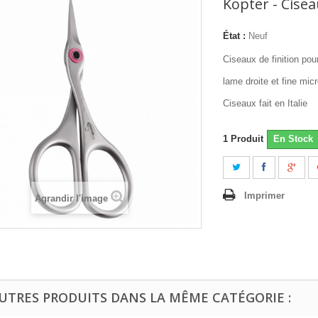
Kopter - Cisea
État :
Neuf
Ciseaux de finition po
lame droite et fine mic
Ciseaux fait en Italie
1
Produit
En Stock
Imprimer
Agrandir l'image
AUTRES PRODUITS DANS LA MÊME CATÉGORIE :