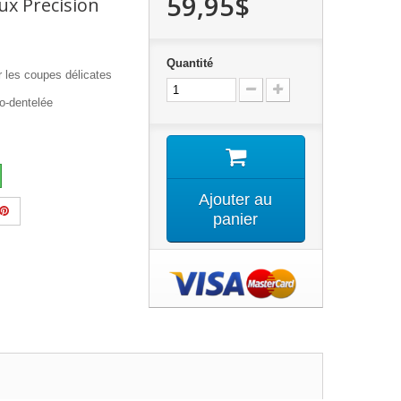
59,95$
ux Precision
Quantité
ur les coupes délicates
ro-dentelée
Ajouter au
panier