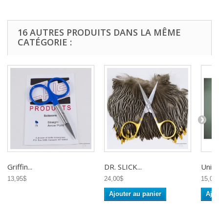
16 AUTRES PRODUITS DANS LA MÊME
CATÉGORIE :
Griffin...
DR. SLICK...
Uni -..
13,95$
24,00$
15,00
Ajouter au panier
Ajou