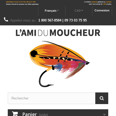
Connexion
Français
CAD
Appelez-nous au :
1 800 567-8584 | 09 73 03 75 95
Panier
(vide)