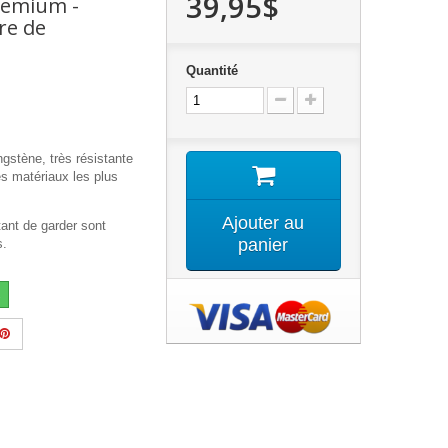
39,95$
Premium -
re de
Quantité
gstène, très résistante
es matériaux les plus
Ajouter au
tant de garder sont
panier
s.