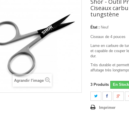
Shor - Outil 
Ciseaux carbu
tungstène
État :
Neuf
Ciseaux de 4 pouces
Lame en carbure de tun
et capable de couper l
dur.
Très durable et permet
affutage très longtemp
Agrandir l'image
3
Produits
En Stock
Imprimer