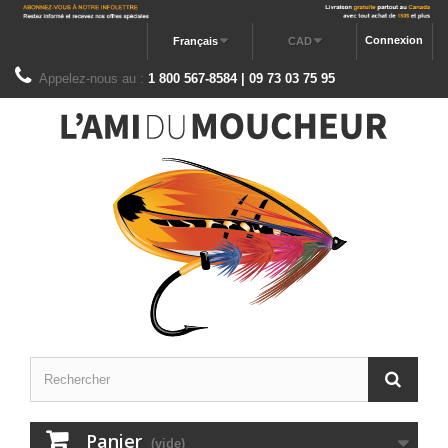
Connexion
Français
CAD
Appelez-nous au :
1 800 567-8584 | 09 73 03 75 95
Panier
(vide)