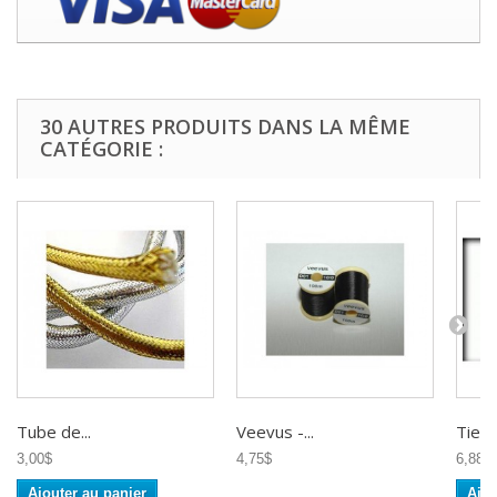
30 AUTRES PRODUITS DANS LA MÊME
CATÉGORIE :
Tube de...
Veevus -...
Tiem
3,00$
4,75$
6,88$
Ajouter au panier
Ajou