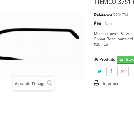
TIEMCO 3761 
Référence
7284704
État :
Neuf
Mouche noyée & Nymph
Sproat Bend, sans ardi
#10 - 16
36
Produits
En Stoc
Imprimer
Agrandir l'image