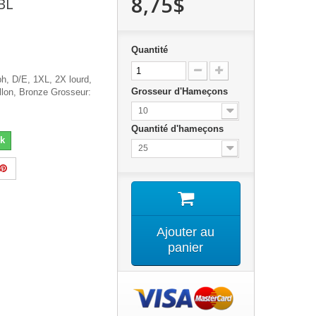
8,75$
BL
Quantité
, D/E, 1XL, 2X lourd,
Grosseur d'Hameçons
llon, Bronze Grosseur:
10
Quantité d'hameçons
k
25
Ajouter au
panier