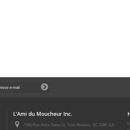
L'Ami du Moucheur Inc.
L
7390 Rue Notre Dame O, Trois-Rivières, QC G9B 1L8