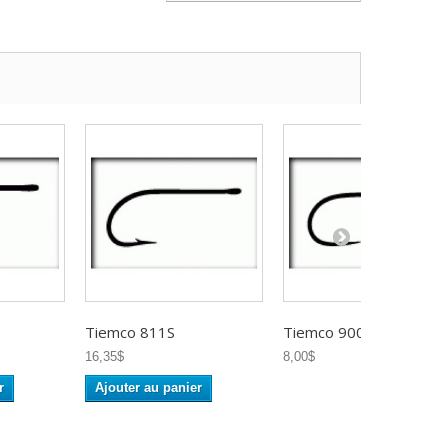
Tiemco 811S
Tiemco 900BL
16,35$
8,00$
r
Ajouter au panier