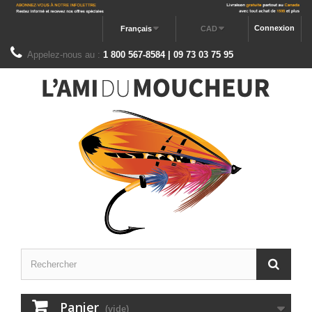
Connexion
Français
CAD
Appelez-nous au :
1 800 567-8584 | 09 73 03 75 95
Panier
(vide)