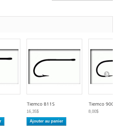
Tiemco 811S
Tiemco 900BL
16,35$
8,00$
r
Ajouter au panier