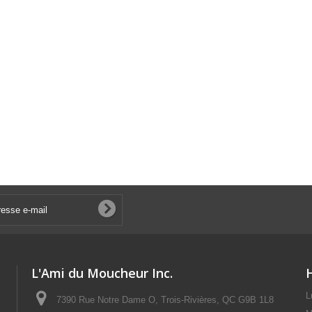
L'Ami du Moucheur Inc.
L
7390 Rue Notre Dame O, Trois-Rivières, QC G9B 1L8