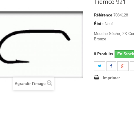
Tiemco 921
Référence
7084128
État :
Neuf
Mouche Sèche, 2X Cour
Bronze
8
Produits
En Stock
Imprimer
Agrandir l'image