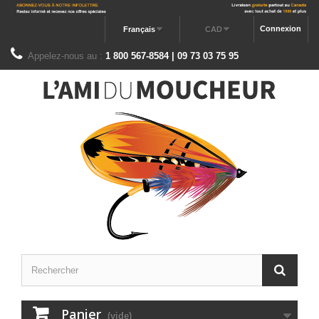
Connexion
Français
CAD
Appelez-nous au :
1 800 567-8584 | 09 73 03 75 95
Panier
(vide)