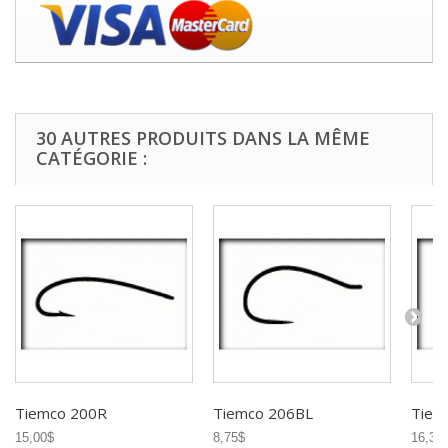
30 AUTRES PRODUITS DANS LA MÊME
CATÉGORIE :
Tiemco 200R
Tiemco 206BL
Tiem
15,00$
8,75$
16,35