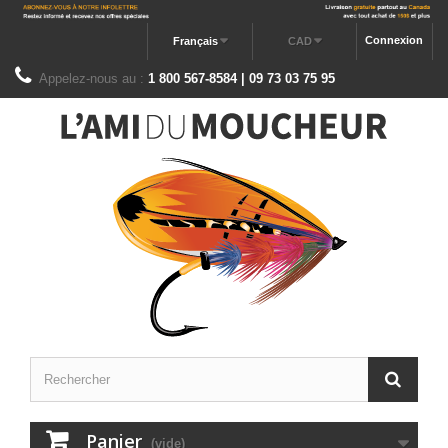
Connexion
Français
CAD
Appelez-nous au :
1 800 567-8584 | 09 73 03 75 95
Panier
(vide)