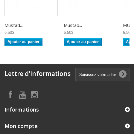
Mustad...
Mustad...
MUST
6,50$
6,50$
6,50$
Ajouter au panier
Ajouter au panier
Ajou
Lettre d'informations
Informations
Mon compte