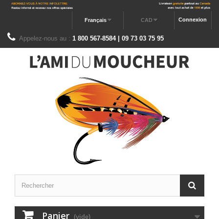
Connexion
Français
CAD
Appelez-nous au :
1 800 567-8584 | 09 73 03 75 95
Panier
(vide)