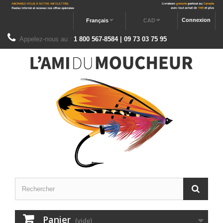
Connexion
Français
CAD
Appelez-nous au :
1 800 567-8584 | 09 73 03 75 95
Panier
(vide)