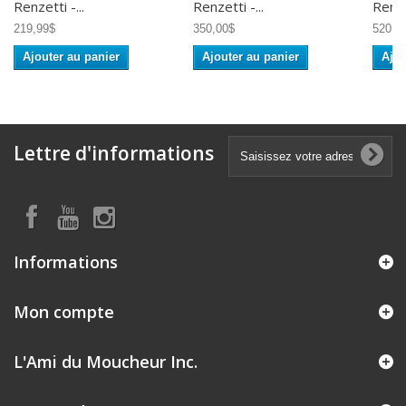
Renzetti -...
Renzetti -...
Renzet
219,99$
350,00$
520,0
Ajouter au panier
Ajouter au panier
Ajou
Lettre d'informations
Informations
Mon compte
L'Ami du Moucheur Inc.