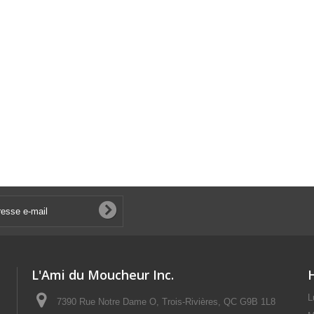
L'Ami du Moucheur Inc.
L
7390 Rue Notre Dame O, Trois-Rivières, QC G9B 1L8