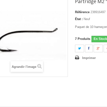
Partridge M2 
Référence
238916497
État :
Neuf
Paquet de 10 hameço
7
Produits
En Stock
Imprimer
Agrandir l'image