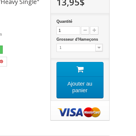
13,95$
"Heavy Single"
Quantité
ns
Grosseur d'Hameçons
1
Ajouter au
panier