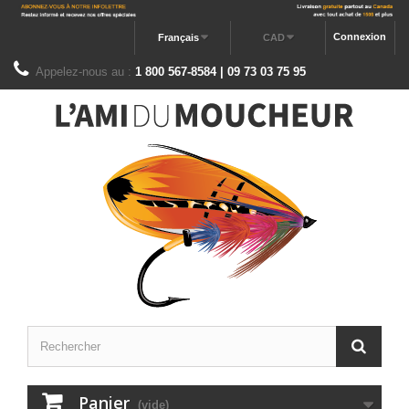
Connexion
Français
CAD
Appelez-nous au :
1 800 567-8584 | 09 73 03 75 95
Panier
(vide)