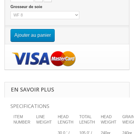
Grosseur de soie
Ajouter au panier
EN SAVOIR PLUS
SPECIFICATIONS
ITEM
LINE
HEAD
TOTAL
HEAD
GRAI
NUMBER
WEIGHT
LENGTH
LENGTH
WEIGHT
WEIG
30.0.’ /
105.0’ /
240gr
240gr