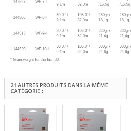
147897
WF-7-I
9,1m
32,0m
/15,5g
/15,5g
30.0.’ /
105.0’ /
280gr /
280gr 
144506
WF-8-I
9,1m
32,0m
18,1g
18,1g
30.0.’ /
105.0’ /
330gr /
330gr 
144513
WF-9-I
9,1m
32,0m
21,4g
21,4g
30.0.’ /
105.0’ /
380gr /
380gr 
144520
WF-10-I
9,1m
32,0m
24,6g
24,6g
* Grain weight for the first 30′
21 AUTRES PRODUITS DANS LA MÊME
CATÉGORIE :