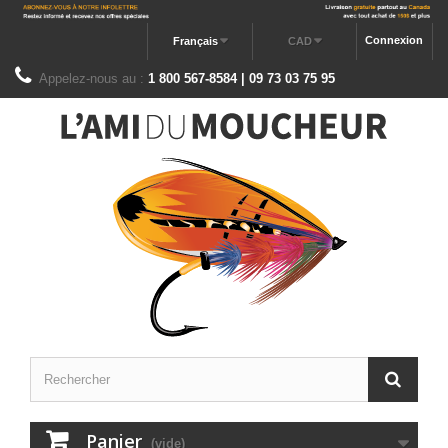
Connexion
Français
CAD
Appelez-nous au :
1 800 567-8584 | 09 73 03 75 95
Panier
(vide)