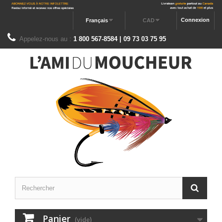
Connexion
Français
CAD
Appelez-nous au :
1 800 567-8584 | 09 73 03 75 95
Panier
(vide)