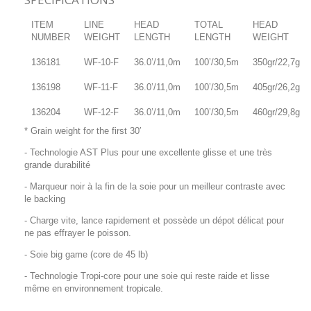
ITEM
LINE
HEAD
TOTAL
HEAD
NUMBER
WEIGHT
LENGTH
LENGTH
WEIGHT
136181
WF-10-F
36.0’/11,0m
100’/30,5m
350gr/22,7g
136198
WF-11-F
36.0’/11,0m
100’/30,5m
405gr/26,2g
136204
WF-12-F
36.0’/11,0m
100’/30,5m
460gr/29,8g
* Grain weight for the first 30′
- Technologie AST Plus pour une excellente glisse et une très
grande durabilité
- Marqueur noir à la fin de la soie pour un meilleur contraste avec
le backing
- Charge vite, lance rapidement et possède un dépot délicat pour
ne pas effrayer le poisson.
- Soie big game (core de 45 lb)
- Technologie Tropi-core pour une soie qui reste raide et lisse
même en environnement tropicale.