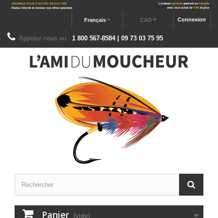
Connexion
Français
CAD
Appelez-nous au :
1 800 567-8584 | 09 73 03 75 95
Panier
(vide)