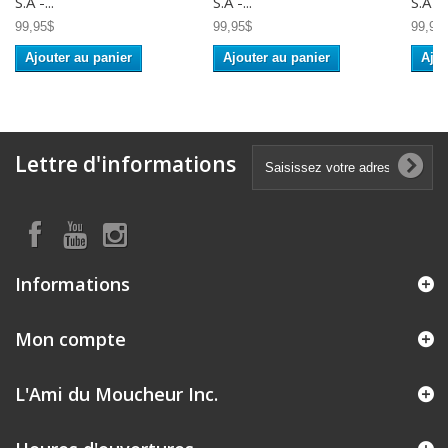
S.A -...
S.A -...
S.A -..
99,95$
99,95$
99,95
Ajouter au panier
Ajouter au panier
Ajou
Lettre d'informations
Informations
Mon compte
L'Ami du Moucheur Inc.