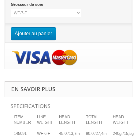
Grosseur de soie
Ajouter au panier
EN SAVOIR PLUS
SPECIFICATIONS
ITEM
LINE
HEAD
TOTAL
HEAD
NUMBER
WEIGHT
LENGTH
LENGTH
WEIGHT
145091
WF-6-F
45.0’/13,7m
90.0’/27,4m
240gr/15,5g