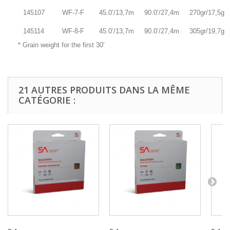
145107
WF-7-F
45.0’/13,7m
90.0’/27,4m
270gr/17,5g
145114
WF-8-F
45.0’/13,7m
90.0’/27,4m
305gr/19,7g
* Grain weight for the first 30′
21 AUTRES PRODUITS DANS LA MÊME
CATÉGORIE :