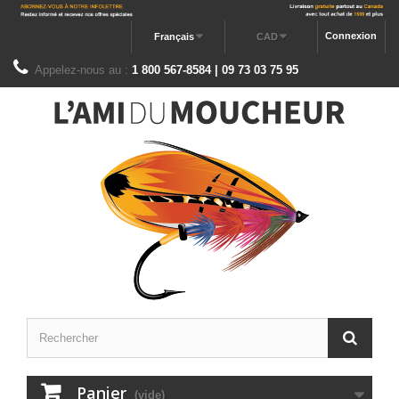
Connexion
Français
CAD
Appelez-nous au :
1 800 567-8584 | 09 73 03 75 95
Panier
(vide)