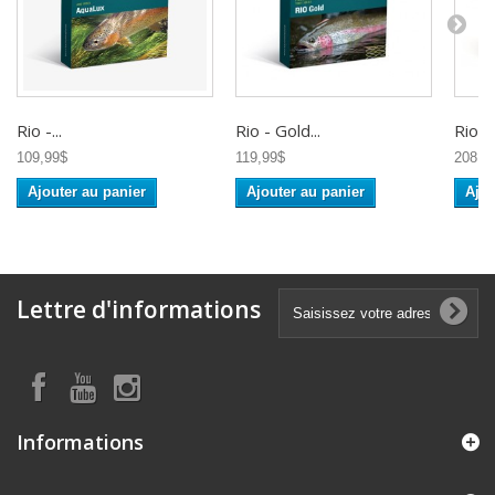
Rio -...
Rio - Gold...
Rio -..
109,99$
119,99$
208,9
Ajouter au panier
Ajouter au panier
Ajou
Lettre d'informations
Informations