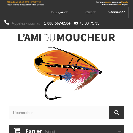
Connexion
Français
CAD
Appelez-nous au :
1 800 567-8584 | 09 73 03 75 95
Panier
(vide)