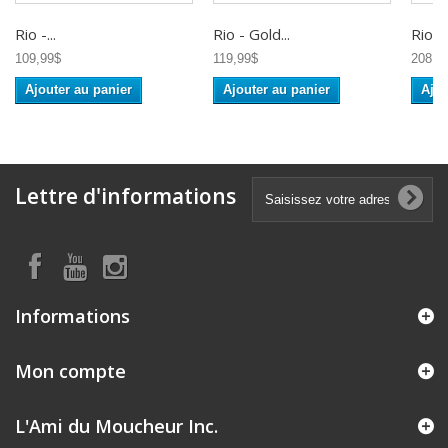
Rio -...
Rio - Gold...
Rio -..
109,99$
119,99$
208,9
Ajouter au panier
Ajouter au panier
Ajou
Lettre d'informations
Informations
Mon compte
L'Ami du Moucheur Inc.