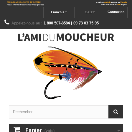
Connexion
Français
CAD
Appelez-nous au :
1 800 567-8584 | 09 73 03 75 95
Panier
(vide)