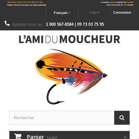
Connexion
Français
CAD
Appelez-nous au :
1 800 567-8584 | 09 73 03 75 95
Panier
(vide)