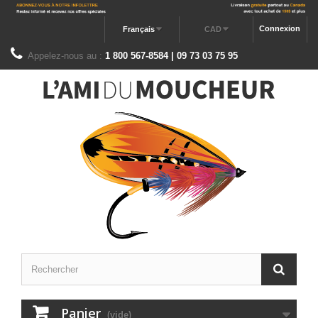
Connexion
Français
CAD
Appelez-nous au :
1 800 567-8584 | 09 73 03 75 95
Panier
(vide)