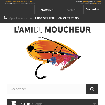
Connexion
Français
CAD
Appelez-nous au :
1 800 567-8584 | 09 73 03 75 95
Panier
(vide)