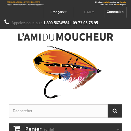
Connexion
Français
CAD
Appelez-nous au :
1 800 567-8584 | 09 73 03 75 95
Panier
(vide)