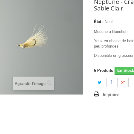
Neptune - Craz
Sable Clair
État :
Neuf
Mouche à Bonefish
Yeux en chaine de bain
peu profondes.
Disponible en grosseur
6
Produits
En Stock
Agrandir l'image
Imprimer