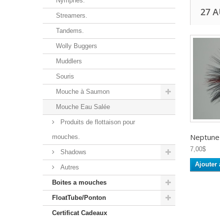
Nymphes.
27 
Streamers.
Tandems.
Wolly Buggers
Muddlers
Souris
Mouche à Saumon
Mouche Eau Salée
Produits de flottaison pour
Neptune -
mouches.
7,00$
Shadows
Ajouter 
Autres
Boites a mouches
FloatTube/Ponton
Certificat Cadeaux