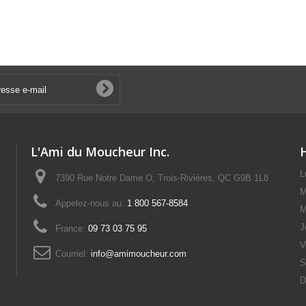
L'Ami du Moucheur Inc.
L
7390 Rue Notre Dame O, Trois-Rivières, QC G9B 1L8
M
Appelez-nous au:
1 800 567-8584
M
J
France:
09 73 03 75 95
V
Courriel:
info@amimoucheur.com
S
D