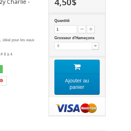
4,50$
y Charlie -
Quantité
Grosseur d'Hameçons
, idéal pour les eaux
8
 # 8 à 4
Ajouter au
panier