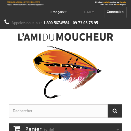
Connexion
Français
CAD
Appelez-nous au :
1 800 567-8584 | 09 73 03 75 95
Panier
(vide)