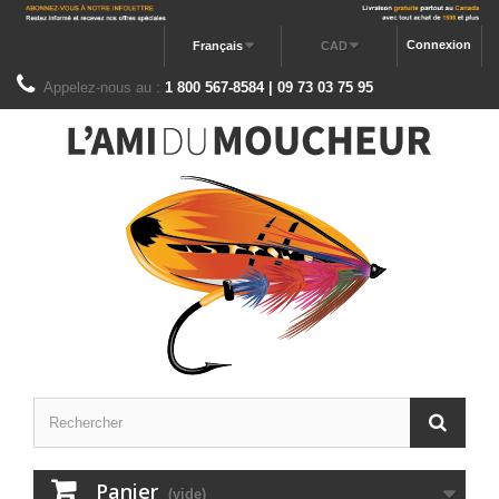
Connexion
Français
CAD
Appelez-nous au :
1 800 567-8584 | 09 73 03 75 95
Panier
(vide)