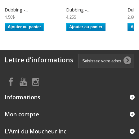
Dubbing -...
Dubbing -...
Dubbi
4,50$
4,25$
2,60$
Ajouter au panier
Ajouter au panier
Ajou
Lettre d'informations
Informations
Mon compte
L'Ami du Moucheur Inc.