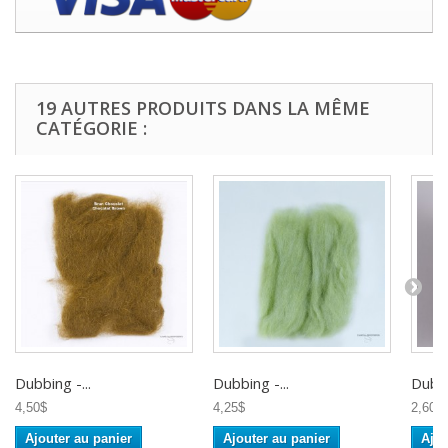
19 AUTRES PRODUITS DANS LA MÊME
CATÉGORIE :
Dubbing -...
Dubbing -...
Dubbi
4,50$
4,25$
2,60$
Ajouter au panier
Ajouter au panier
Ajou