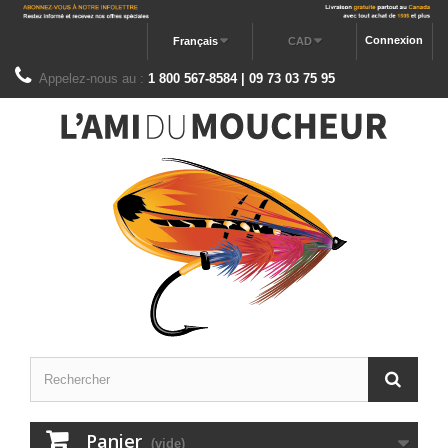
Connexion
Français
CAD
Appelez-nous au :
1 800 567-8584 | 09 73 03 75 95
Panier
(vide)