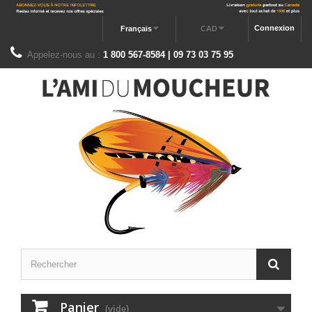
Connexion
Français
CAD
Appelez-nous au :
1 800 567-8584 | 09 73 03 75 95
Panier
(vide)