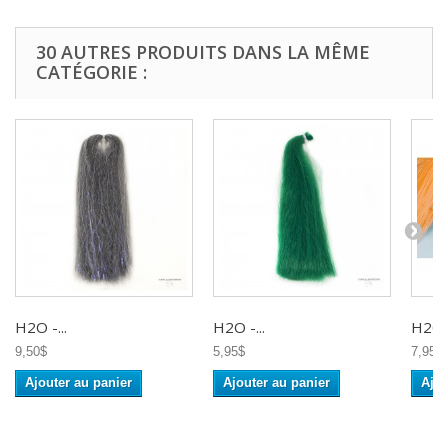
30 AUTRES PRODUITS DANS LA MÊME
CATÉGORIE :
H2O -...
H2O -...
H2O -
9,50$
5,95$
7,95$
Ajouter au panier
Ajouter au panier
Ajou