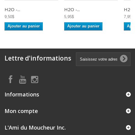
H2O -...
H2O -...
H2O -
9,50$
5,95$
7,95$
Ajouter au panier
Ajouter au panier
Ajou
Lettre d'informations
Informations
Mon compte
L'Ami du Moucheur Inc.