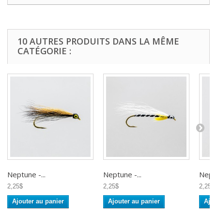
10 AUTRES PRODUITS DANS LA MÊME
CATÉGORIE :
Neptune -...
Neptune -...
Neptu
2,25$
2,25$
2,25$
Ajouter au panier
Ajouter au panier
Ajou