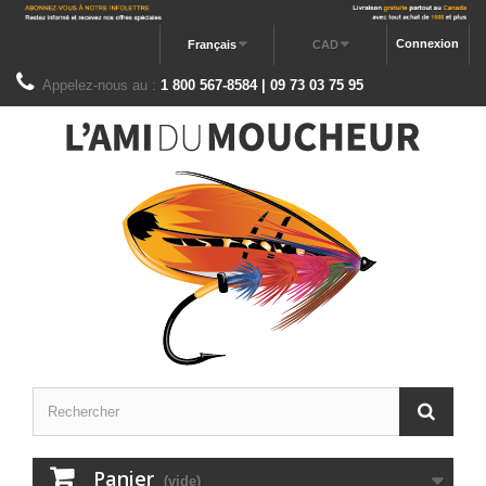
Connexion
Français
CAD
Appelez-nous au :
1 800 567-8584 | 09 73 03 75 95
Panier
(vide)