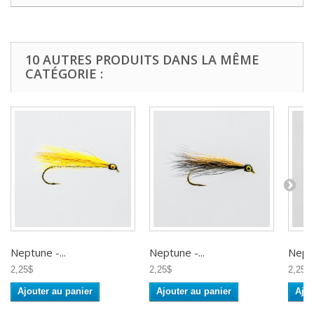
10 AUTRES PRODUITS DANS LA MÊME
CATÉGORIE :
Neptune -...
Neptune -...
Neptu
2,25$
2,25$
2,25$
Ajouter au panier
Ajouter au panier
Ajou