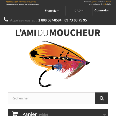
Connexion
Français
CAD
Appelez-nous au :
1 800 567-8584 | 09 73 03 75 95
Panier
(vide)